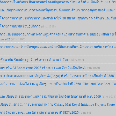
กิจการรมไทยวิทยา ศึกษาศาสตร์ ตอบปัญหาภาษาไทย ครั้งที่ 4 เนื่องในวัน ม.อ. วิ
และเชิญร่วมการประกวดวงดนตรีลูกทุ่งระดับมัธยมศึกษา "ดาวรุ่งลูกทุ่งมอดินแดง"
์โครงการการประชุมวิชาการแห่งชาติ ครั้งที่ 38 สมาคมสุขศึกษา พลศึกษา และส
โครงการอบรมเชิงปฏิบัติการ
(อ่าน 1010)
การแข่งขันอัจฉริยภาพทางด้านภูมิศาสตร์และภูมิสารสนเทศ ระดับมัธยมศึกษา ครั้งท
nge 202
(อ่าน 1183)
การขยายเวลารับสมัครบุคคลและองค์กรที่มีผลงานดีเด่นด้านการส่งเสริม ปกป้อง 
ทัยพายัพ รับสมัครลูกจ้างชั่วคราว จำนวน 1 อัตรา
(อ่าน 987)
แข่งขัน AI Robot came 2025 เชียงดาว และจังหวัดเชียงใหม่
(อ่าน 1070)
์การประกวดออกแบบตราสัญลักษณ์ (Logo) หัวข้อ "วาระการศึกษาเชียงใหม่ 2588"
กิจกรรม 1 จังหวัด 1 เมนู เชิดชูอาหารถิ่น ประจำปี 2568 "Thailand Best Local Food
์และเชิญชวนร่วมชมงานมหกรรมพืชสวนโลกจังหวัดอุดรธานี พ.ศ. 2569
(อ่าน 1014
เชิญชวนเข้าร่วมการประกวดภาพถ่าย Chiang Mai Royal Initiative Projects Photo 
์การจัดงานประชุมและนิทรรศการนานาชาติ SETA 2025
(อ่าน 841)