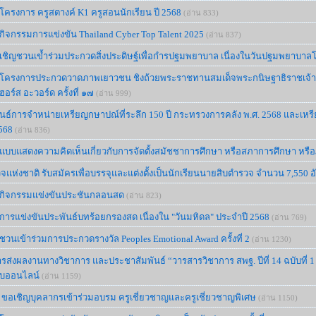
โครงการ ครูสตางค์ K1 ครูสอนนักเรียน ปี 2568
(อ่าน 833)
กิจกรรมการแข่งขัน Thailand Cyber Top Talent 2025
(อ่าน 837)
เชิญชวนเข้ำร่วมประกวดสิ่งประดิษฐ์เพื่อกำรปฐมพยาบาล เนื่องในวันปฐมพยาบาล
์โครงการประกวดวาดภาพเยาวชน ชิงถ้วยพระราชทานสมเด็จพระกนิษฐาธิราชเจ้า
อร์ส อะวอร์ด ครั้งที่ ๑๗
(อ่าน 999)
ธ์การจำหน่ายเหรียญกษาปณ์ที่ระลึก 150 ปี กระทรวงการคลัง พ.ศ. 2568 และเหรี
568
(อ่าน 836)
แบบแสดงความคิดเห็นเกี่ยวกับการจัดตั้งสมัชชาการศึกษา หรือสภาการศึกษา หรือ
แห่งชาติ รับสมัครเพื่อบรรจุและแต่งตั้งเป็นนักเรียนนายสิบตำรวจ จำนวน 7,550 อ
์กิจกรรมแข่งขันประชันกลอนสด
(อ่าน 823)
การแข่งขันประพันธ์บทร้อยกรองสด เนื่องใน "วันมหิดล" ประจำปี 2568
(อ่าน 769)
ชวนเข้าร่วมการประกวดรางวัล Peoples Emotional Award ครั้งที่ 2
(อ่าน 1230)
รส่งผลงานทางวิชาการ และประชาสัมพันธ์ “วารสารวิชาการ สพฐ. ปีที่ 14 ฉบับที่ 
บบออนไลน์
(อ่าน 1159)
 ขอเชิญบุคลากรเข้าร่วมอบรม ครูเชี่ยวชาญและครูเชี่ยวชาญพิเศษ
(อ่าน 1150)